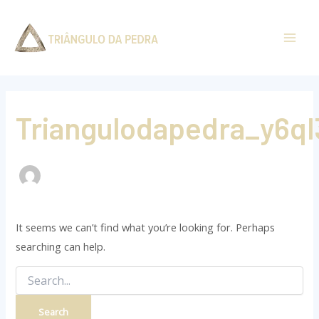
Search
Skip
Mai
for:
to
Men
content
Triangulodapedra_y6ql
It seems we can’t find what you’re looking for. Perhaps
searching can help.