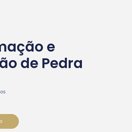
mação e
ão de Pedra
 os
o