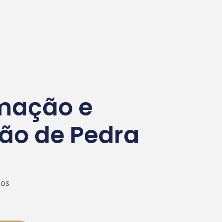
mação e
ão de Pedra
 os